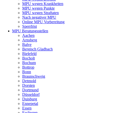
MPU wegen Krankheiten
MPU wegen Punkte
MPU wegen Straftaten
Nach negativer MPU
Online MPU Vorbereitung
Sperrfrist
MPU Beratungsstellen
Aachen
Arnsberg
Balve
Bergisch Gladbach
Bielefeld
Bocholt
Bochum
Bottrop
Bonn
Braunschweig
Detmold
Dorsten
Dortmund
Düsseldorf
Duisburg
Ennepetal
Essen
Esslingen