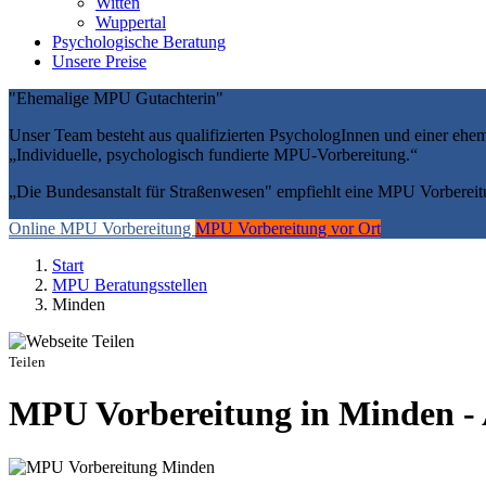
Witten
Wuppertal
Psychologische Beratung
Unsere Preise
"Ehemalige MPU Gutachterin"
Unser Team besteht aus qualifizierten PsychologInnen und einer ehe
„Individuelle, psychologisch fundierte MPU-Vorbereitung.“
„Die Bundesanstalt für Straßenwesen" empfiehlt eine MPU Vorbereit
Online MPU Vorbereitung
MPU Vorbereitung vor Ort
Start
MPU Beratungsstellen
Minden
Teilen
MPU Vorbereitung in Minden -