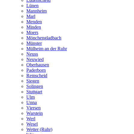
Lüdenscheid
Lünen
Mannheim
Marl
Menden
Minden
Moers
Mönchengladbach
Münster
Mülheim an der Ruhr
Neuss
Neuwied
Oberhausen
Paderborn
Remscheid
Siegen
Solingen
Stuttgart
Ulm
Unna
Viersen
Warstein
Werl
Wesel
Wetter (Ruhr)