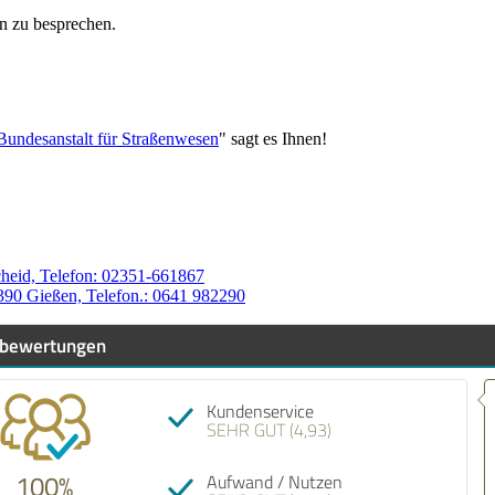
n zu besprechen.
Bundesanstalt für Straßenwesen
" sagt es Ihnen!
cheid, Telefon: 02351-661867
390 Gießen, Telefon.: 0641 982290
bewertungen
Empfehlung! Also ich
Kundenservice
zufrieden mit Leistu
SEHR GUT (4,93)
TEAM habe die MPU g
im Bereich Verkehrsdil
euch nur Empfehlen d
100%
Aufwand / Nutzen
Gut und Erfolgreich u