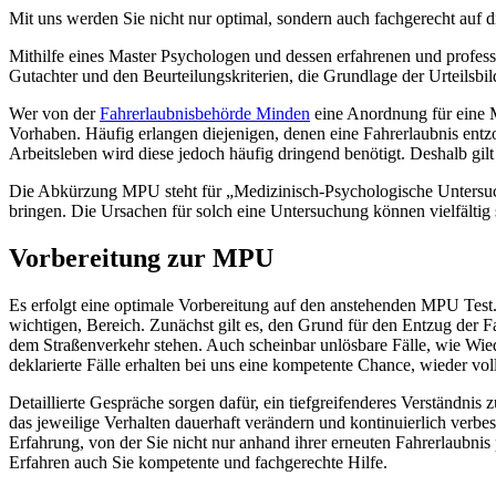
Mit uns werden Sie nicht nur optimal, sondern auch fachgerecht auf 
Mithilfe eines Master Psychologen und dessen erfahrenen und professi
Gutachter und den Beurteilungskriterien, die Grundlage der Urteilsb
Wer von der
Fahrerlaubnisbehörde Minden
eine Anordnung für eine MP
Vorhaben. Häufig erlangen diejenigen, denen eine Fahrerlaubnis entz
Arbeitsleben wird diese jedoch häufig dringend benötigt. Deshalb gilt
Die Abkürzung MPU steht für „Medizinisch-Psychologische Untersuch
bringen. Die Ursachen für solch eine Untersuchung können vielfältig s
Vorbereitung zur MPU
Es erfolgt eine optimale Vorbereitung auf den anstehenden MPU Test. 
wichtigen, Bereich. Zunächst gilt es, den Grund für den Entzug der F
dem Straßenverkehr stehen. Auch scheinbar unlösbare Fälle, wie Wiede
deklarierte Fälle erhalten bei uns eine kompetente Chance, wieder v
Detaillierte Gespräche sorgen dafür, ein tiefgreifenderes Verständnis
das jeweilige Verhalten dauerhaft verändern und kontinuierlich verbess
Erfahrung, von der Sie nicht nur anhand ihrer erneuten Fahrerlaubnis
Erfahren auch Sie kompetente und fachgerechte Hilfe.