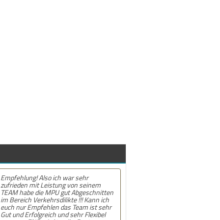
 war sehr
Empfehlung! Sehr professionelles und
ng von seinem
unsagbar freundliches Team. Die
ut Abgeschnitten
Beratungen werden von ausgebildeten
ikte !!! Kann ich
Psychologen durchgeführt. Jede Sitzung
as Team ist sehr
ist ein Einzelgespräch. Ich kann jedem,
nd sehr Flexibel
der eine MPU vor sich hat, dieses Team