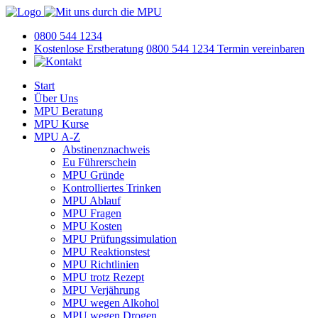
0800 544 1234
Kostenlose Erstberatung
0800 544 1234
Termin vereinbaren
Start
Über Uns
MPU Beratung
MPU Kurse
MPU A-Z
Abstinenznachweis
Eu Führerschein
MPU Gründe
Kontrolliertes Trinken
MPU Ablauf
MPU Fragen
MPU Kosten
MPU Prüfungssimulation
MPU Reaktionstest
MPU Richtlinien
MPU trotz Rezept
MPU Verjährung
MPU wegen Alkohol
MPU wegen Drogen