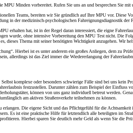
die MPU Minden vorbereitet. Rufen Sie uns an und besprechen Sie mit u
onellen Teams, bereiten wir Sie gründlich auf Ihre MPU vor. Diese Vorb
ildung in der medizinisch-psychologischen Fahreignungsdiagnostik der 
U erhalten hat, ist in der Regel daran interessiert, die eigne Fahrerlau
ogen wurde, ohne intensive Vorbereitung den MPU Test nicht. Die Folg
 es, dieses Thema mit seiner benötigten Wichtigkeit anzugehen. Wir hel
ung“. Hierbei ist es unter anderem ein großes Anliegen, dem zu Prüf
ein, allerdings ist das Ziel immer die Wiedererlangung der Fahrerlaubn
Selbst komplexe oder besonders schwierige Fälle sind bei uns kein Pro
ahrerlaubnis festzustellen. Darunter zählen zum Beispiel der Einfluss v
rholungstäter, können von uns ganz individuell betreut werden. Genau 
ollumfänglich am aktiven Straßenverkehr teilnehmen zu können.
 zu erlangen. Die eigene Sicht und das Pflichtgefühl für die Achtsamkei
ern. Es ist eine praktische Hilfe für letztendlich alle beteiligten im St
 profitieren. Hierbei sparen Sie deutlich mehr Geld als wenn Sie die 