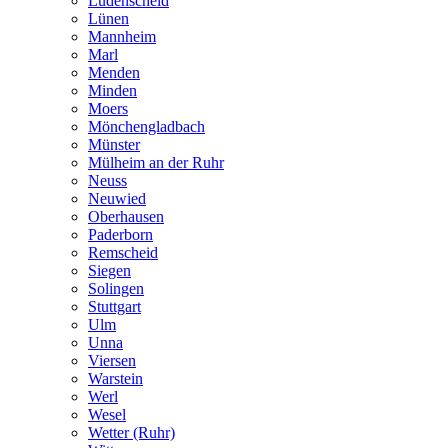
Lüdenscheid
Lünen
Mannheim
Marl
Menden
Minden
Moers
Mönchengladbach
Münster
Mülheim an der Ruhr
Neuss
Neuwied
Oberhausen
Paderborn
Remscheid
Siegen
Solingen
Stuttgart
Ulm
Unna
Viersen
Warstein
Werl
Wesel
Wetter (Ruhr)