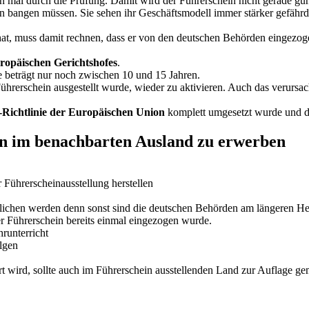
mal durch die Prüfung. Damit wird der Führerschein nicht gerade gün
n bangen müssen. Sie sehen ihr Geschäftsmodell immer stärker gefährd
t, muss damit rechnen, dass er von den deutschen Behörden eingezoge
ropäischen Gerichtshofes
.
e beträgt nur noch zwischen 10 und 15 Jahren.
hrerschein ausgestellt wurde, wieder zu aktivieren. Auch das verursac
-Richtlinie der Europäischen Union
komplett umgesetzt wurde und de
n im benachbarten Ausland zu erwerben
Führerscheinausstellung herstellen
chlichen werden denn sonst sind die deutschen Behörden am längeren H
r Führerschein bereits einmal eingezogen wurde.
runterricht
lgen
rt wird, sollte auch im Führerschein ausstellenden Land zur Auflage g