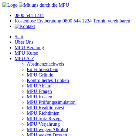
0800 544 1234
Kostenlose Erstberatung
0800 544 1234
Termin vereinbaren
Start
Über Uns
MPU Beratung
MPU Kurse
MPU A-Z
Abstinenznachweis
Eu Führerschein
MPU Gründe
Kontrolliertes Trinken
MPU Ablauf
MPU Fragen
MPU Kosten
MPU Prüfungssimulation
MPU Reaktionstest
MPU Richtlinien
MPU trotz Rezept
MPU Verjährung
MPU wegen Alkohol
MPU wegen Drogen