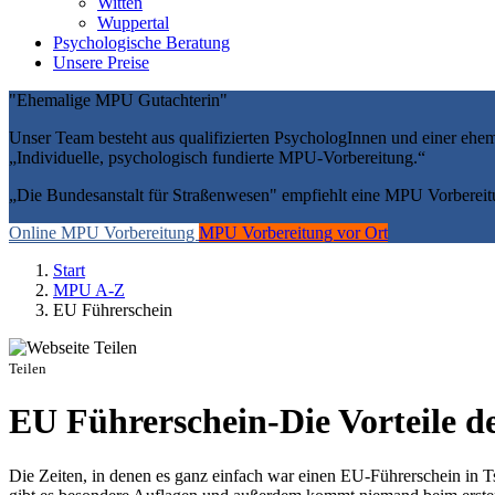
Witten
Wuppertal
Psychologische Beratung
Unsere Preise
"Ehemalige MPU Gutachterin"
Unser Team besteht aus qualifizierten PsychologInnen und einer ehe
„Individuelle, psychologisch fundierte MPU-Vorbereitung.“
„Die Bundesanstalt für Straßenwesen" empfiehlt eine MPU Vorbereit
Online MPU Vorbereitung
MPU Vorbereitung vor Ort
Start
MPU A-Z
EU Führerschein
Teilen
EU Führerschein-Die Vorteile d
Die Zeiten, in denen es ganz einfach war einen EU-Führerschein in 