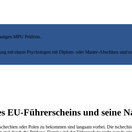
maligen MPU Prüferin.
ung mit einem Psychologen mit Diplom- oder Master-Abschluss und/od
es EU-Führerscheins und seine Na
Tschechien oder Polen zu bekommen sind langsam vorbei. Die tschechis