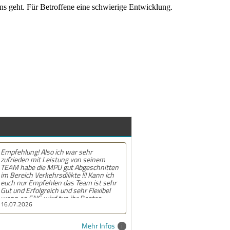
 geht. Für Betroffene eine schwierige Entwicklung.
war sehr
Empfehlung! Sehr professionelles und
g von seinem
unsagbar freundliches Team. Die
t Abgeschnitten
Beratungen werden von ausgebildeten
kte !!! Kann ich
Psychologen durchgeführt. Jede Sitzung
s Team ist sehr
ist ein Einzelgespräch. Ich kann jedem,
d sehr Flexibel
der eine MPU vor sich hat, dieses Team
ihr Bestes.
empfehlen! Ich habe die MPU mit 96%
22.05.2026
üde ich dieses
auf Anhieb bestanden.
r ich es
ke am gesamten
Mehr Infos
 werde das TEAM