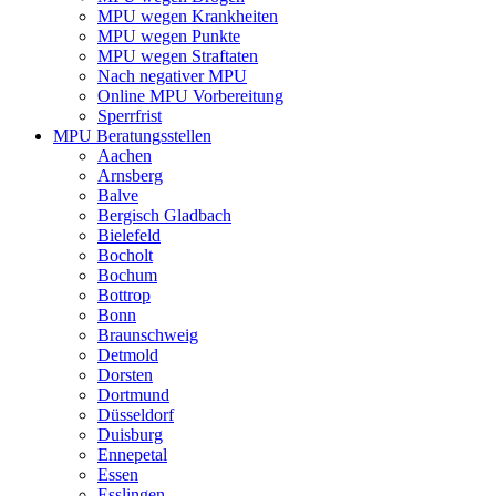
MPU wegen Krankheiten
MPU wegen Punkte
MPU wegen Straftaten
Nach negativer MPU
Online MPU Vorbereitung
Sperrfrist
MPU Beratungsstellen
Aachen
Arnsberg
Balve
Bergisch Gladbach
Bielefeld
Bocholt
Bochum
Bottrop
Bonn
Braunschweig
Detmold
Dorsten
Dortmund
Düsseldorf
Duisburg
Ennepetal
Essen
Esslingen