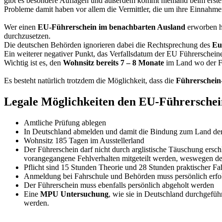
gibt es besondere Auflagen und außerdem kommt niemand beim ersten 
Probleme damit haben vor allem die Vermittler, die um ihre Einnahme
Wer einen
EU-Führerschein im benachbarten Ausland
erworben ha
durchzusetzen.
Die deutschen Behörden ignorieren dabei die Rechtsprechung des
Eu
Ein weiterer negativer Punkt, das Verfallsdatum der EU Führerschein
Wichtig ist es, den
Wohnsitz bereits 7 – 8 Monate
im Land wo der Fü
Es besteht natürlich trotzdem die Möglichkeit, dass die
Führerschein
Legale Möglichkeiten den EU-Führerschei
Amtliche Prüfung ablegen
In Deutschland abmelden und damit die Bindung zum Land der 
Wohnsitz 185 Tagen im Ausstellerland
Der Führerschein darf nicht durch arglistische Täuschung ers
vorangegangene Fehlverhalten mitgeteilt werden, weswegen de
Pflicht sind 15 Stunden Theorie und 28 Stunden praktischer Fah
Anmeldung bei Fahrschule und Behörden muss persönlich erfo
Der Führerschein muss ebenfalls persönlich abgeholt werden
Eine
MPU Untersuchung
, wie sie in Deutschland durchgefüh
werden.