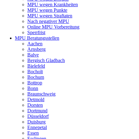
MPU wegen Krankheiten
MPU wegen Punkte
MPU wegen Straftaten
Nach negativer MPU
Online MPU Vorbereitung
Sperrfrist
MPU Beratungsstellen
Aachen
Arnsberg
Balve
Bergisch Gladbach
Bielefeld
Bocholt
Bochum
Bottrop
Bonn
Braunschweig
Detmold
Dorsten
Dortmund
Düsseldorf
Duisburg
Ennepetal
Essen
Esslingen