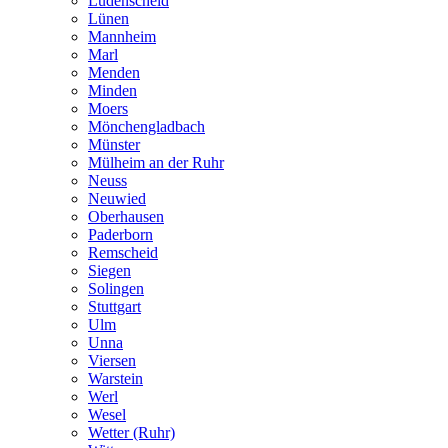
Lüdenscheid
Lünen
Mannheim
Marl
Menden
Minden
Moers
Mönchengladbach
Münster
Mülheim an der Ruhr
Neuss
Neuwied
Oberhausen
Paderborn
Remscheid
Siegen
Solingen
Stuttgart
Ulm
Unna
Viersen
Warstein
Werl
Wesel
Wetter (Ruhr)