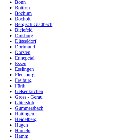
Bonn
Bottrop
Bochum
Bocholt
Bergisch Gladbach
Bielefeld
Duisburg
Düsseldorf
Dortmund
Dorsten
Ennepetal
Essen
Esslingen
Flensburg
Freiburg
Fürth
Gelsenkirchen
Gross - Gerau
Gütersloh
Gummersbach
Hattingen
Heidelberg
Hagen
Hameln
Hamm