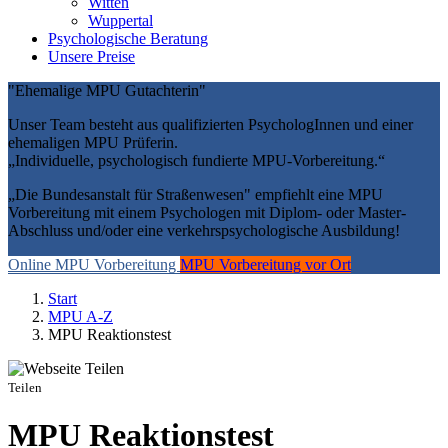
Witten
Wuppertal
Psychologische Beratung
Unsere Preise
"Ehemalige MPU Gutachterin"
Unser Team besteht aus qualifizierten PsychologInnen und einer
ehemaligen MPU Prüferin.
„Individuelle, psychologisch fundierte MPU-Vorbereitung.“
„Die Bundesanstalt für Straßenwesen" empfiehlt eine MPU
Vorbereitung mit einem Psychologen mit Diplom- oder Master-
Abschluss und/oder eine verkehrspsychologische Ausbildung!
Online MPU Vorbereitung
MPU Vorbereitung vor Ort
Start
MPU A-Z
MPU Reaktionstest
Teilen
MPU Reaktionstest